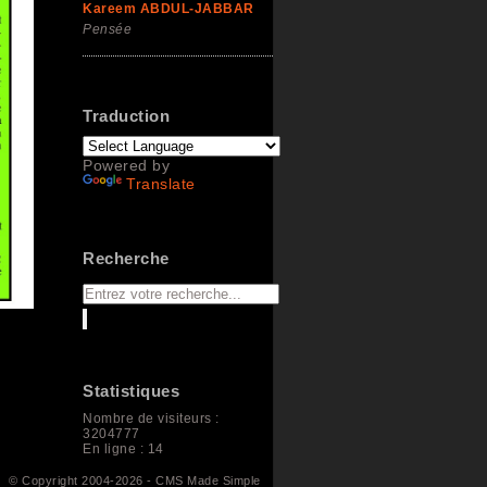
Kareem ABDUL-JABBAR
Pensée
Traduction
Powered by
Translate
Recherche
Statistiques
Nombre de visiteurs :
3204777
En ligne : 14
© Copyright 2004-2026 - CMS Made Simple