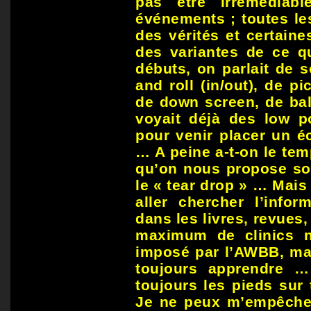
pas être irrémédiab
événements ; toutes le
des vérités et certaine
des variantes de ce q
débuts, on parlait de 
and roll (in/out), de p
de down screen, de bal
voyait déjà des low po
pour venir placer un é
… A peine a-t-on le tem
qu’on nous propose son
le « tear drop » … Mais 
aller chercher l’infor
dans les livres, revues,
maximum de clinics n
imposé par l’AWBB, mai
toujours apprendre … 
toujours les pieds sur
Je ne peux m’empêcher 