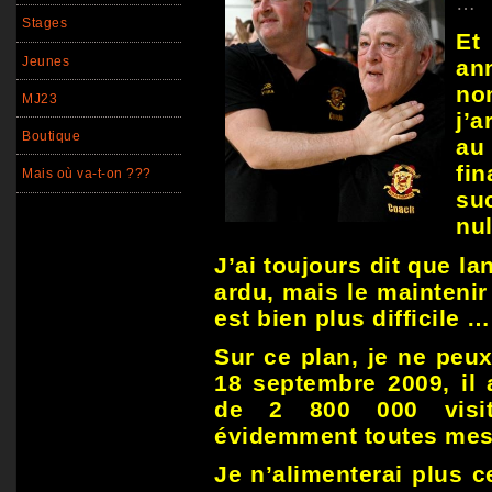
…
Stages
Et
Jeunes
a
no
MJ23
j’a
Boutique
au
fi
Mais où va-t-on ???
su
nul
J’ai toujours dit que la
ardu, mais le maintenir
est bien plus difficile …
Sur ce plan, je ne peux 
18 septembre 2009, il 
de 2 800 000 visit
évidemment toutes mes
Je n’alimenterai plus c