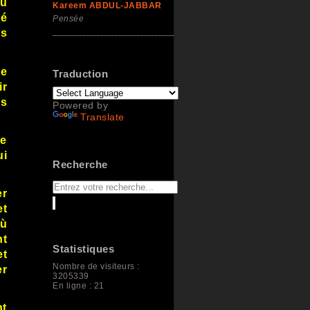
au
Kareem ABDUL-JABBAR
ré
Pensée
s
te
Traduction
ir
us
Powered by
Translate
re
ui
Recherche
er
et
où
nt
Statistiques
et
Nombre de visiteurs :
er
3205339
En ligne : 21
nt