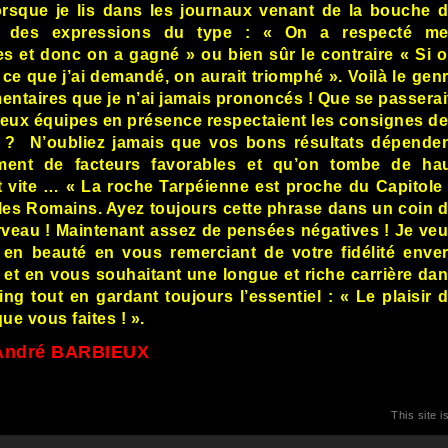
orsque je lis dans les journaux venant de la bouche 
 des expressions du type : « On a respecté m
s et donc on a gagné » ou bien sûr le contraire « Si 
t ce que j’ai demandé, on aurait triomphé ». Voilà le gen
ntaires que je n’ai jamais prononcés ! Que se passerai
s deux équipes en présence respectaient les consignes d
 ? N’oubliez jamais que vos bons résultats dépende
ement de facteurs favorables et qu’on tombe de ha
t vite … « La roche Tarpéienne est proche du Capitole
 les Romains. Ayez toujours cette phrase dans un coin 
rveau ! Maintenant assez de pensées négatives ! Je ve
 en beauté en vous remerciant de votre fidélité enve
 et en vous souhaitant une longue et riche carrière da
ing tout en gardant toujours l’essentiel : « Le plaisir 
que vous faites ! ».
André BARBIEUX
This site 