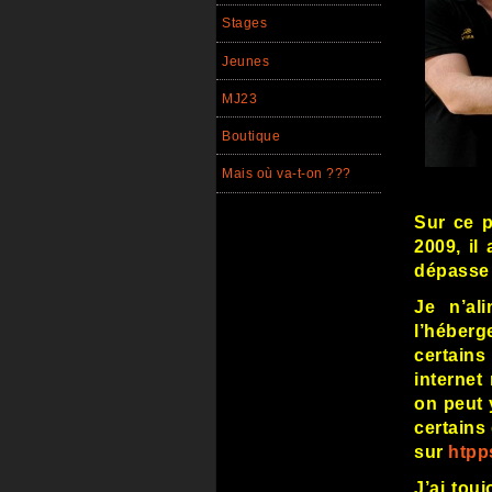
Stages
Jeunes
MJ23
Boutique
Mais où va-t-on ???
Sur ce p
2009, il
dépasse
Je n’al
l’héberg
certains
internet
on peut 
certains
sur
htpp
J’ai touj