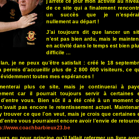
j’arrête ce jour mon activité au nive
de ce site qui a finalement rencont
un succès que je n’espérai
nullement au départ !
J’ai toujours dit que lancer un si
n’est pas bien ardu, mais le mainten
en activité dans le temps est bien pl
difficile …
lan, je ne peux qu’être satisfait : créé le 18 septemb
 a permis d’accueillir plus de 2 800 000 visiteurs, ce q
 évidemment toutes mes espérances !
imenterai plus ce site, mais je continuerai à pay
ement car il pourrait toujours servir à certaines 
 d’entre vous. Bien sût il a été créé à un moment 
 n’avait pas encore le retentissement actuel. Maintena
y trouver ce que l’on veut, mais je crois que certaines 
 d’entre vous pourraient encore avoir l’envie de retourn
s://www.coachbarbieux23.be
ours eu pour principe qu’il fallait refermer un livre ava