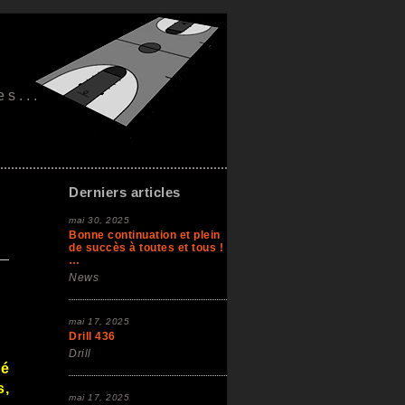
es...
Derniers articles
mai 30, 2025
Bonne continuation et plein
de succès à toutes et tous !
…
News
mai 17, 2025
Drill 436
Drill
cé
,
mai 17, 2025