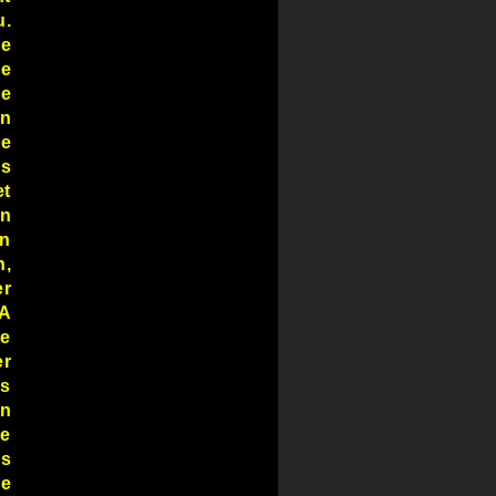
u.
se
ce
Le
en
le
es
et
on
en
n,
er
 A
se
er
es
on
ie
es
de