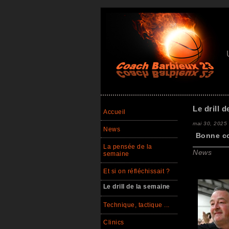
Le drill 
Accueil
mai 30, 2025
News
Bonne co
La pensée de la
News
semaine
Et si on réfléchissait ?
Le drill de la semaine
Technique, tactique ...
Clinics