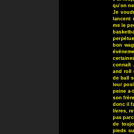
qu’on ne
Je voudr
lancent 
me le pe
basketba
perpétue
bon wag
événemen
certaine
connaît 
and roll
de ball 
leur pos
peine a-
son frèr
donc il f
livres, 
pas parc
de toujo
pieds su