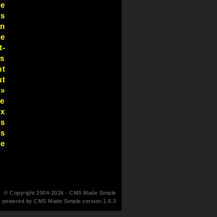
de
es
on
re
t-
es
nt
ut
 »
de
ux
rs
ns
de
© Copyright 2004-2026 - CMS Made Simple
is powered by
CMS Made Simple
version 1.6.3