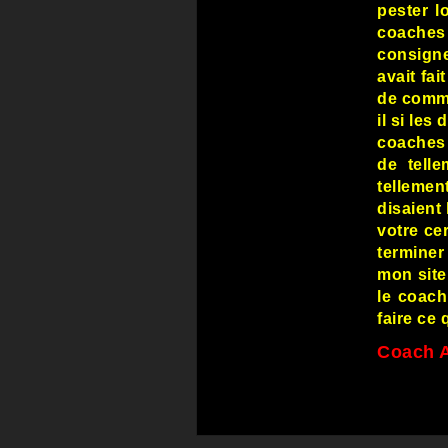
pester l
coaches
consigne
avait fai
de comme
il si le
coaches
de tell
tellemen
disaient
votre ce
terminer
mon site
le coach
faire ce 
Coach 