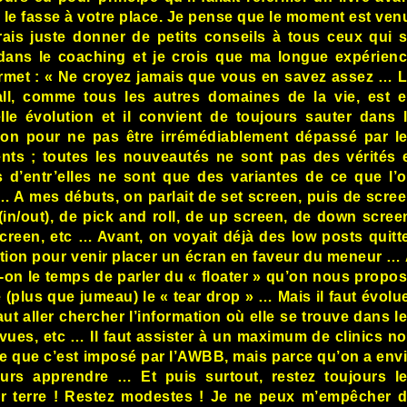
 le fasse à votre place. Je pense que le moment est ven
ais juste donner de petits conseils à tous ceux qui 
dans le coaching et je crois que ma longue expérien
rmet : « Ne croyez jamais que vous en savez assez … 
ll, comme tous les autres domaines de la vie, est 
lle évolution et il convient de toujours sauter dans 
on pour ne pas être irrémédiablement dépassé par l
ts ; toutes les nouveautés ne sont pas des vérités 
s d’entr’elles ne sont que des variantes de ce que l’
… A mes débuts, on parlait de set screen, puis de scre
 (in/out), de pick and roll, de up screen, de down scree
screen, etc … Avant, on voyait déjà des low posts quitt
ition pour venir placer un écran en faveur du meneur …
t-on le temps de parler du « floater » qu’on nous propo
e (plus que jumeau) le « tear drop » … Mais il faut évolu
aut aller chercher l’information où elle se trouve dans l
revues, etc … Il faut assister à un maximum de clinics n
e que c’est imposé par l’AWBB, mais parce qu’on a env
urs apprendre … Et puis surtout, restez toujours l
r terre ! Restez modestes ! Je ne peux m’empêcher 