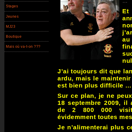
…
Stages
Et
Jeunes
a
no
MJ23
j’a
Boutique
au
fi
Mais où va-t-on ???
su
nul
J’ai toujours dit que la
ardu, mais le maintenir
est bien plus difficile …
Sur ce plan, je ne peux 
18 septembre 2009, il 
de 2 800 000 visit
évidemment toutes mes
Je n’alimenterai plus c