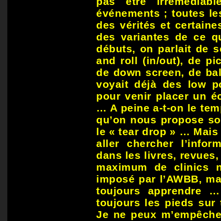
pas être irrémédiab
événements ; toutes le
des vérités et certaine
des variantes de ce q
débuts, on parlait de 
and roll (in/out), de p
de down screen, de bal
voyait déjà des low po
pour venir placer un é
… A peine a-t-on le tem
qu’on nous propose son
le « tear drop » … Mais 
aller chercher l’infor
dans les livres, revues,
maximum de clinics n
imposé par l’AWBB, mai
toujours apprendre … 
toujours les pieds sur
Je ne peux m’empêcher 