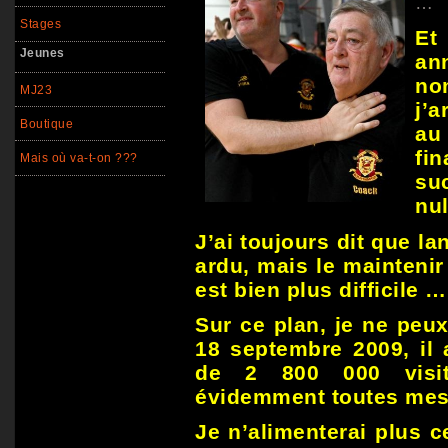
…
Stages
Et
Jeunes
a
no
MJ23
j’a
Boutique
au
fi
Mais où va-t-on ???
su
nul
J’ai toujours dit que la
ardu, mais le maintenir
est bien plus difficile …
Sur ce plan, je ne peux 
18 septembre 2009, il 
de 2 800 000 visit
évidemment toutes mes
Je n’alimenterai plus c