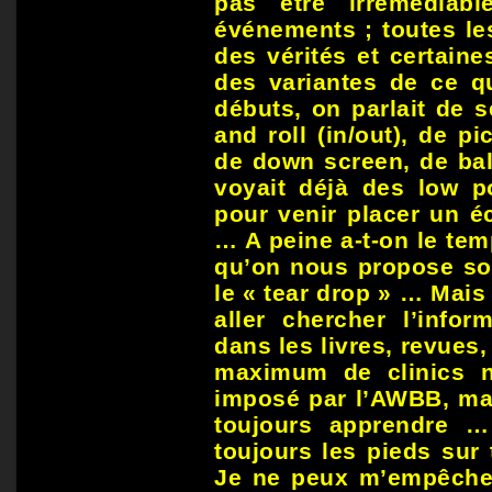
pas être irrémédiab
événements ; toutes le
des vérités et certaine
des variantes de ce q
débuts, on parlait de 
and roll (in/out), de p
de down screen, de bal
voyait déjà des low po
pour venir placer un é
… A peine a-t-on le tem
qu’on nous propose son
le « tear drop » … Mais 
aller chercher l’infor
dans les livres, revues,
maximum de clinics n
imposé par l’AWBB, mai
toujours apprendre … 
toujours les pieds sur
Je ne peux m’empêcher 