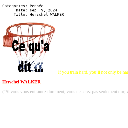
Categories: Pensée

      Date: sep  9, 2024

"
If you train hard, you’ll not only be har
Herschel WALKER
("Si vous vous entraînez durement, vous ne serez pas seulement dur; v