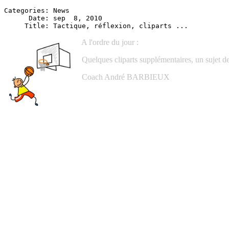
Categories: News

      Date: sep  8, 2010

A l'ordre du jour :
Quelques cliparts supplémentaires, un sujet de 
Coach André BARBIEUX