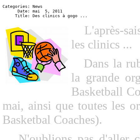
Categories: News

      Date: mai  5, 2011

L'après-saiso
les clinics ...
Dans la ru
la grande or
Basketball Co
mai, ainsi que toutes les 
Basketbal Coaches).
N'oublions pas d'aller ch