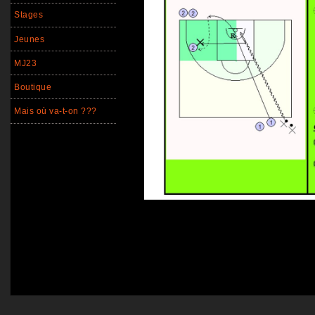
Stages
Jeunes
MJ23
Boutique
Mais où va-t-on ???