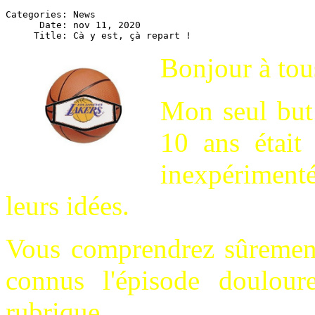
Categories: News

      Date: nov 11, 2020

Bonjour à tou
Mon seul but 
10 ans était
inexpérimenté
leurs idées.
Vous comprendrez sûrement 
connus l'épisode doulour
rubrique
"Mais où va-t-on?"