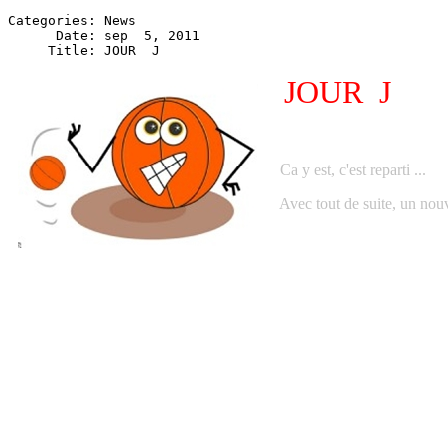
Categories: News

      Date: sep  5, 2011

JOUR J
Ca y est, c'est reparti ...
Avec tout de suite, un nouvea
Bonne saison à tous !
Coach André BARBIEUX