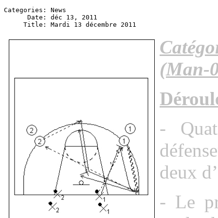
Categories: News

      Date: déc 13, 2011

Catég
(Man-0
Déroul
- Quat
défens
deux d’
- Le pr