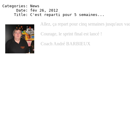
Categories: News

      Date: fév 26, 2012

Allez, ça repart pour cinq semaines jusqu'aux va
Courage, le sprint final est lancé !
Coach André BARBIEUX