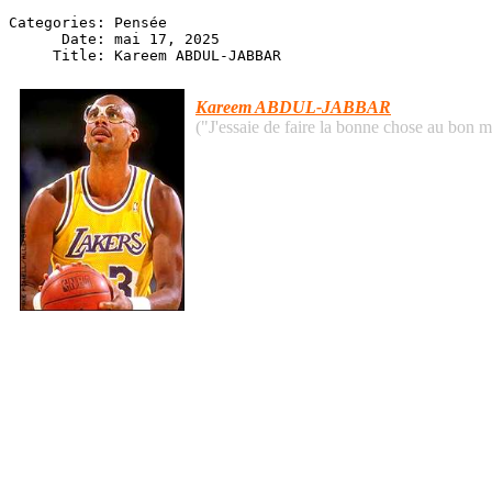
Categories: Pensée

      Date: mai 17, 2025

" I try to do the right thing at the right t
Kareem ABDUL-JABBAR
("J'essaie de faire la bonne chose au bon mom