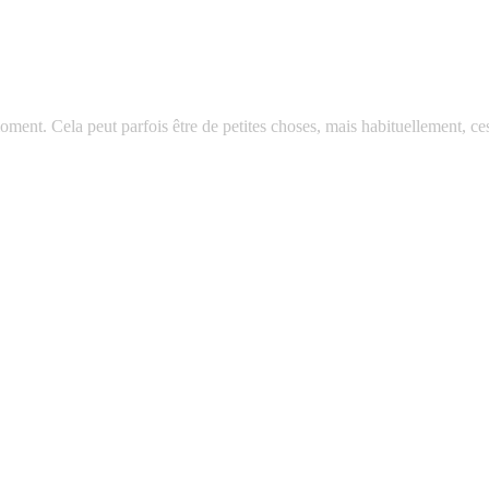
ime. They may just be little things, but usually they make the difference 
ent. Cela peut parfois être de petites choses, mais habituellement, ces pet