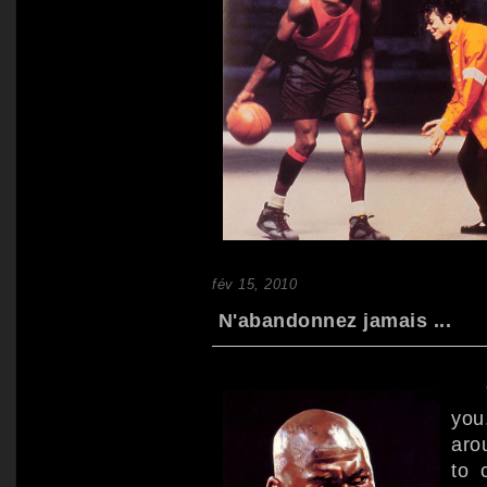
fév 15, 2010
N'abandonnez jamais ...
" O
you.
aro
to 