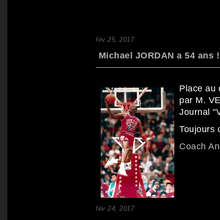
fév 25, 2017
Michael JORDAN a 54 ans ! 
Place au
par M. VE
Journal "V
Toujours c
Coach A
fév 24, 2017