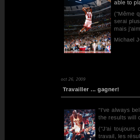
able to pla
("Même qu
serai plu
mais j'aim
Michael
oct 26, 2009
Travailler ... gagner!
"I've always bel
the results will
("J'ai toujours
travail, les résu