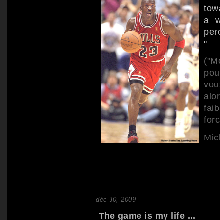
tow
a w
per
"
("M
pou
vou
alo
fai
forc
Mic
déc 30, 2009
The game is my life ...