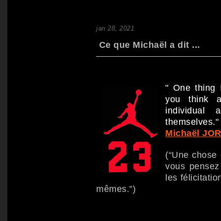
jan 28, 2021
Ce que Michaël a dit ...
" One thing I
you think 
individual 
themselves."
Michaël JO
(“Une chose 
vous pensez 
les félicitati
mêmes.”)