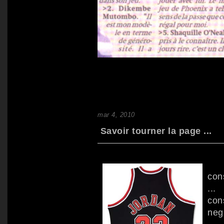
mar 4, 2010
Savoir tourner la page ...
"
con
..
con
nega