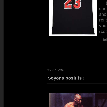
("J
sur
sh
réf
vou
(côt
M
fév 27, 2010
Soyons positifs !