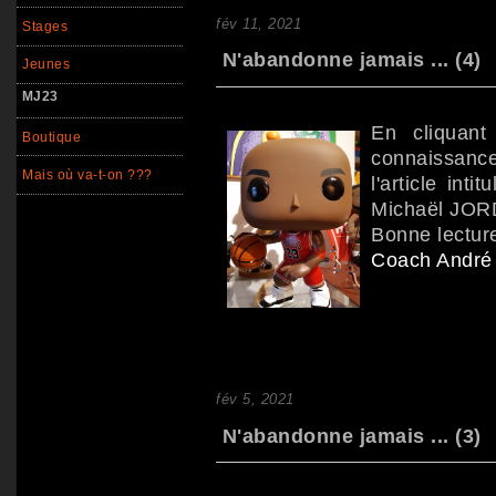
fév 11, 2021
Stages
N'abandonne jamais ... (4)
Jeunes
MJ23
En cliquant
Boutique
connaissan
Mais où va-t-on ???
l'article int
Michaël JOR
Bonne lecture
Coach Andr
fév 5, 2021
N'abandonne jamais ... (3)