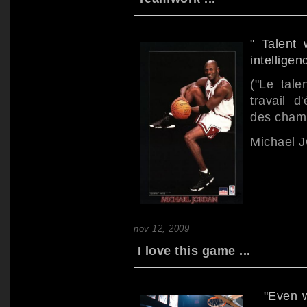
" Talent
intellige
("Le tal
travail d
des champ
Michael
nov 12, 2009
I love this game ...
"Even whe