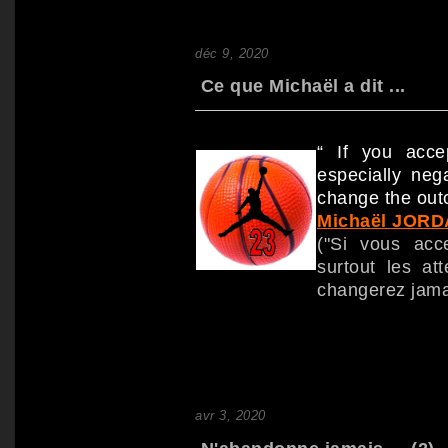
déc 9, 2020
Ce que Michaël a dit ...
“ If you acce
especially neg
change the out
Michaël JOR
("Si vous acc
surtout les at
changerez jamai
avr 3, 2020