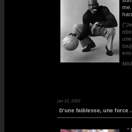
som
me.
hard
("J
obs
une
tou
enco
Mic
jan 15, 2010
D'une faiblesse, une force .
" M