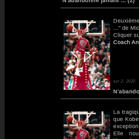
N'abandonne jamais ... (2)
Deuxième 
..." de M
Cliquer s
Coach A
avr 2, 2020
N'abandon
La tragiq
que Kobe
exception
Elle no