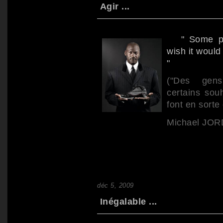
Agir ...
" Some peo
wish it would
"
("Des gens
certains souh
font en sorte 
Michael JO
déc 5, 2009
Inégalable ...