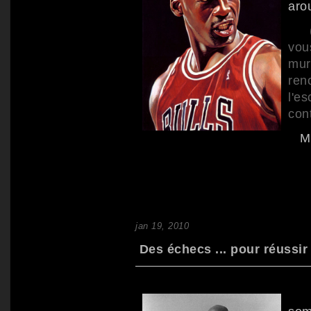
arou
("L
vou
mur
ren
l'e
con
M
jan 19, 2010
Des échecs ... pour réussir 
" I