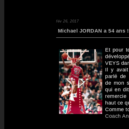
fév 26, 2017
Michael JORDAN a 54 ans ! 
Et pour t
développ
VEYS dans
Il y avai
parlé de
de mon si
qui en di
remercie 
haut ce q
Comme tou
Coach A