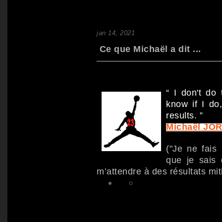
jan 14, 2021
Ce que Michaël a dit ...
“ I don't do 
know if I do
results. ”
Michaël JO
("Je ne fais
que je sais 
m’attendre à des résultats mit