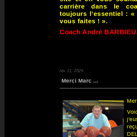
carrière dans le co
toujours l’essentiel : «
vous faites ! ».
Coach André BARBIEU
fév 11, 2025
Merci Marc ...
Mer
Voi
j'eu
reç
DEL