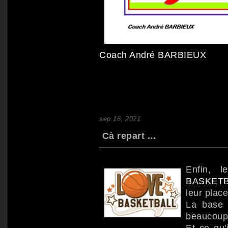
Coach André BARBIEUX
sep 16, 2021
Cà repart ...
Enfin, l
BASKET
leur place
La base e
beaucoup 
Et ce qu'