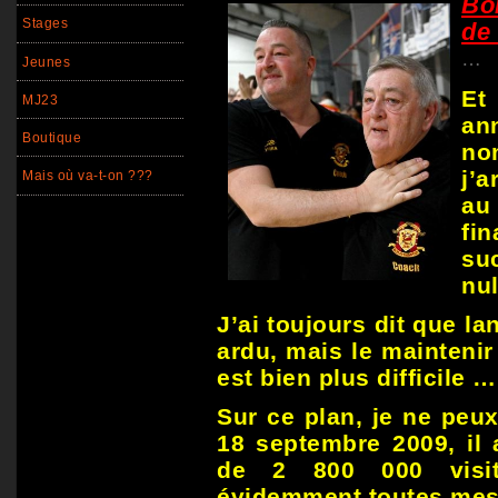
Bon
Stages
de 
…
Jeunes
Et
MJ23
a
Boutique
no
j’a
Mais où va-t-on ???
au
fi
su
nul
J’ai toujours dit que la
ardu, mais le maintenir
est bien plus difficile …
Sur ce plan, je ne peux 
18 septembre 2009, il 
de 2 800 000 visit
évidemment toutes mes