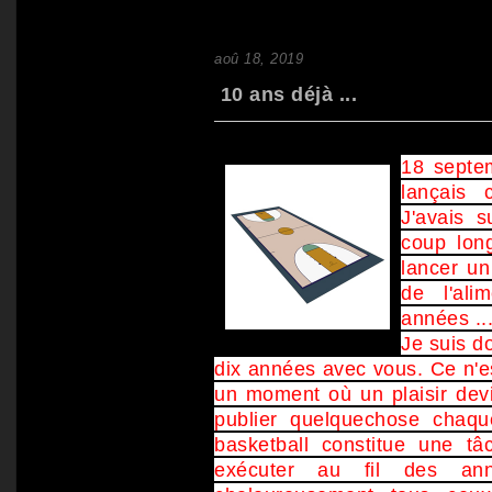
aoû 18, 2019
10 ans déjà ...
18 septem
lançais 
J'avais s
coup long
lancer un 
de l'ali
années ..
Je suis d
dix années avec vous. Ce n'est
un moment où un plaisir devie
publier quelquechose chaqu
basketball constitue une tâ
exécuter au fil des an