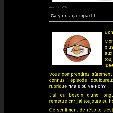
nov 11, 2020
Cà y est, çà repart !
Bon
Mon 
plu
aux
tou
idé
Vous comprendrez sûrement q
connus l'épisode douloure
rubrique
"Mais où va-t-on?".
J'ai eu besoin d'une long
remettre car j'ai toujours eu ho
Ce sentiment de révolte s'es