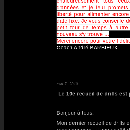
chaleureusement tous ceu
d'années et je leur promets 
liberté pour alimenter encore
date fixe. Je vous conseille 
petit tour de temps à autre
nouveau s'y trouve ...
Merci encore pour votre fidélit
Coach André BARBIEUX
mai 7, 2019
Le 10e recueil de drills est 
Bonjour à tous.
Mon dernier recueil de drills e
renseignement, il vous suffit 