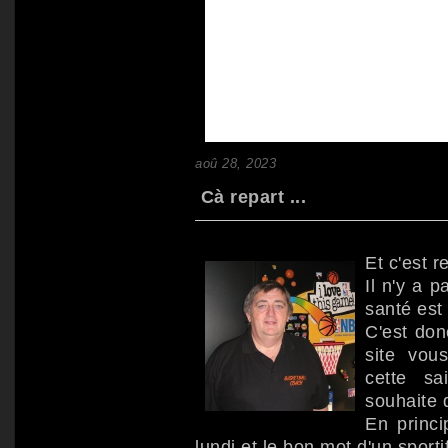
aoû 28, 2023
Cà repart ...
Et c'est r
Il n'y a p
santé est 
C'est don
site vou
cette s
souhaite 
En princi
lundi et le bon mot d'un sport