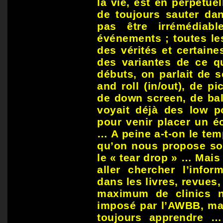
la vie, est en perpétuel
de toujours sauter da
pas être irrémédiab
événements ; toutes le
des vérités et certaine
des variantes de ce q
débuts, on parlait de 
and roll (in/out), de p
de down screen, de bal
voyait déjà des low po
pour venir placer un é
… A peine a-t-on le tem
qu’on nous propose son
le « tear drop » … Mais 
aller chercher l’infor
dans les livres, revues,
maximum de clinics n
imposé par l’AWBB, mai
toujours apprendre … 